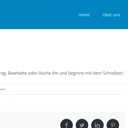
Home
Über uns
trag. Bearbeite oder lösche ihn und beginne mit dem Schreiben!
are
Facebook
Twitter
LinkedIn
Pintere